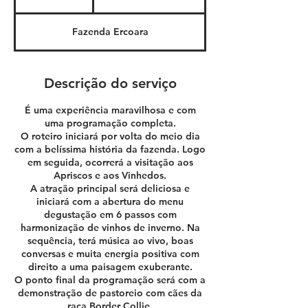
3
0
Fazenda Ercoara
m
i
n
Descrição do serviço
É uma experiência maravilhosa e com
uma programação completa.
O roteiro iniciará por volta do meio dia
com a belíssima história da fazenda. Logo
em seguida, ocorrerá a visitação aos
Apriscos e aos Vinhedos.
A atração principal será deliciosa e
iniciará com a abertura do menu
degustação em 6 passos com
harmonização de vinhos de inverno. Na
sequência, terá música ao vivo, boas
conversas e muita energia positiva com
direito a uma paisagem exuberante.
O ponto final da programação será com a
demonstração de pastoreio com cães da
raça Border Collie.