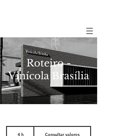
Roteiro -
Vinícola Brasília
Consultar
valores
4 h
4
Consultar valores