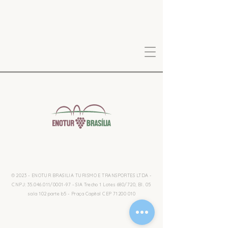
© 2023 - ENOTUR BRASILIA TURISMO E TRANSPORTES LTDA -
CNPJ:
35.046.011
/0001-97 - SIA Trecho 1 Lotes 680/720, Bl. 05
sala 102 parte b5 - Praça Capital CEP
71200 010